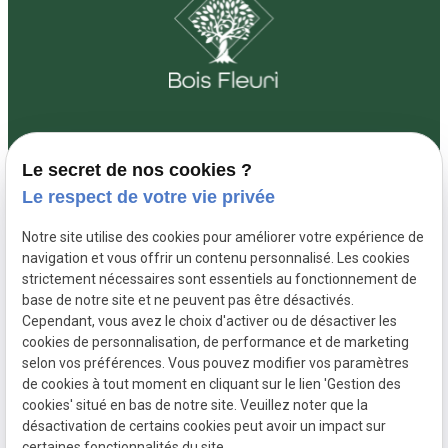
Le secret de nos cookies ?
01 88 24 26 71
3 Rue Louis
Le respect de votre vie privée
Osteng 77181 Courtry
Notre site utilise des cookies pour améliorer votre expérience de
navigation et vous offrir un contenu personnalisé. Les cookies
De 8:00 à 18:00 du lundi au vendredi
strictement nécessaires sont essentiels au fonctionnement de
base de notre site et ne peuvent pas être désactivés.
Cependant, vous avez le choix d'activer ou de désactiver les
cookies de personnalisation, de performance et de marketing
selon vos préférences. Vous pouvez modifier vos paramètres
de cookies à tout moment en cliquant sur le lien 'Gestion des
SIRET :
48767864100035
Mentions légales
cookies' situé en bas de notre site. Veuillez noter que la
Politique de
Plan du
désactivation de certains cookies peut avoir un impact sur
confidentialité
site
certaines fonctionnalités du site.