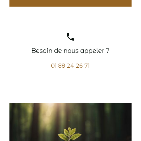
phone
Besoin de nous appeler ?
01 88 24 26 71