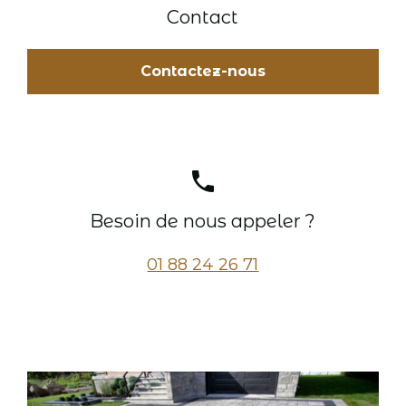
Contact
Contactez-nous
phone
Besoin de nous appeler ?
01 88 24 26 71