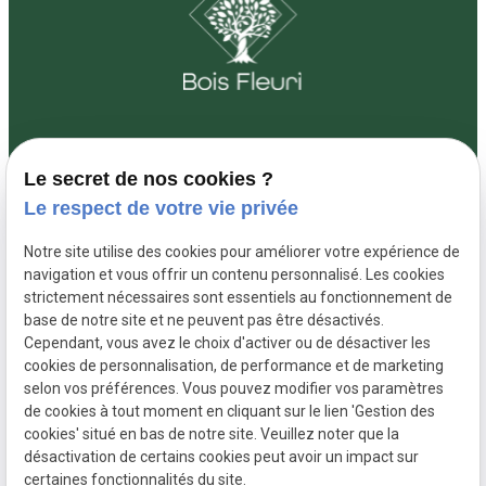
Le secret de nos cookies ?
01 88 24 26 71
3 Rue Louis
Le respect de votre vie privée
Osteng 77181 Courtry
Notre site utilise des cookies pour améliorer votre expérience de
navigation et vous offrir un contenu personnalisé. Les cookies
De 8:00 à 18:00 du lundi au vendredi
strictement nécessaires sont essentiels au fonctionnement de
base de notre site et ne peuvent pas être désactivés.
Cependant, vous avez le choix d'activer ou de désactiver les
cookies de personnalisation, de performance et de marketing
selon vos préférences. Vous pouvez modifier vos paramètres
de cookies à tout moment en cliquant sur le lien 'Gestion des
SIRET :
48767864100035
Mentions légales
cookies' situé en bas de notre site. Veuillez noter que la
Politique de
Plan du
désactivation de certains cookies peut avoir un impact sur
confidentialité
site
certaines fonctionnalités du site.