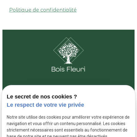
Politique de confidentialité
Le secret de nos cookies ?
01 88 24 26 71
3 Rue Louis
Le respect de votre vie privée
Osteng 77181 Courtry
Notre site utilise des cookies pour améliorer votre expérience de
navigation et vous offrir un contenu personnalisé. Les cookies
De 8:00 à 18:00 du lundi au vendredi
strictement nécessaires sont essentiels au fonctionnement de
base de notre site et ne peuvent pas être désactivés.