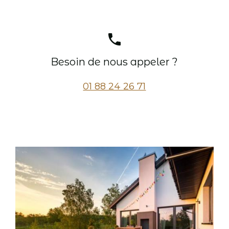
phone
Besoin de nous appeler ?
01 88 24 26 71