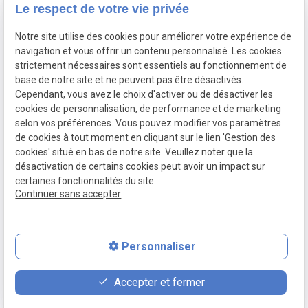
Le respect de votre vie privée
Osteng 77181 Courtry
Notre site utilise des cookies pour améliorer votre expérience de
navigation et vous offrir un contenu personnalisé. Les cookies
De 8:00 à 18:00 du lundi au vendredi
strictement nécessaires sont essentiels au fonctionnement de
base de notre site et ne peuvent pas être désactivés.
Cependant, vous avez le choix d'activer ou de désactiver les
cookies de personnalisation, de performance et de marketing
selon vos préférences. Vous pouvez modifier vos paramètres
de cookies à tout moment en cliquant sur le lien 'Gestion des
SIRET :
48767864100035
Mentions légales
cookies' situé en bas de notre site. Veuillez noter que la
Politique de
Plan du
désactivation de certains cookies peut avoir un impact sur
confidentialité
site
certaines fonctionnalités du site.
Continuer sans accepter
Gestion des cookies
Personnaliser
contact_page
phone
Accepter et fermer
Contact
01 88 24 26 71