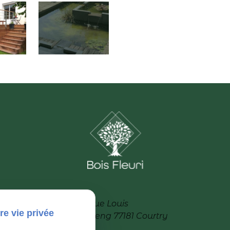
3 Rue Louis
re vie privée
Osteng 77181 Courtry