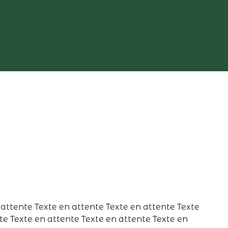
 attente Texte en attente Texte en attente Texte
te Texte en attente Texte en attente Texte en