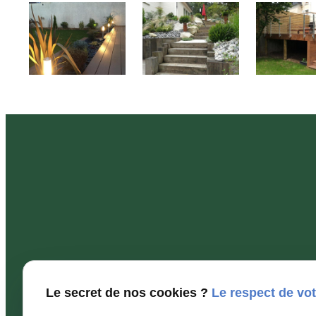
01 88 24 26 71
Le secret de nos cookies ?
Le respect de vot