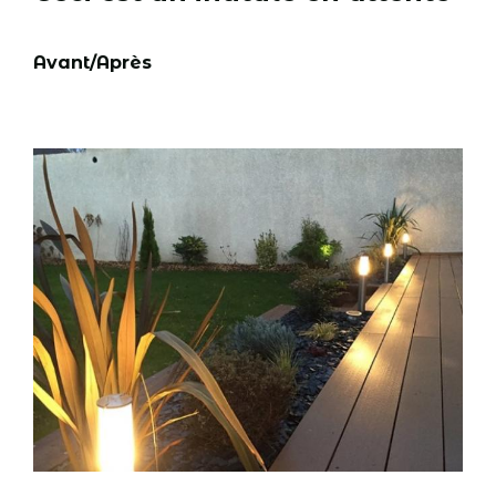
Avant/Après